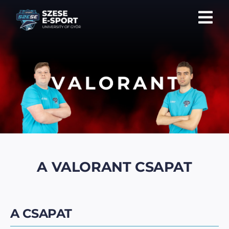
Skip
to
Tog
content
Nav
Csapatok
Közösség
Galéria
Események
Kapcsolat
A VALORANT CSAPAT
Teremfoglaltság
A CSAPAT