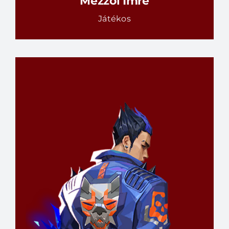
Mezzöl Imre
Játékos
@Vphome#7126
Játékos