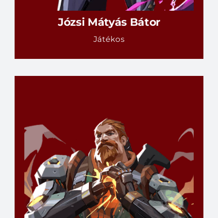
Józsi Mátyás Bátor
Játékos
@Dawe#000