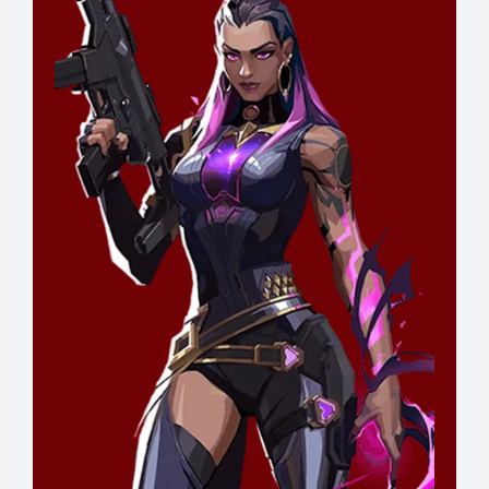
@Konoshi
Játékos
RÉSZLETEK