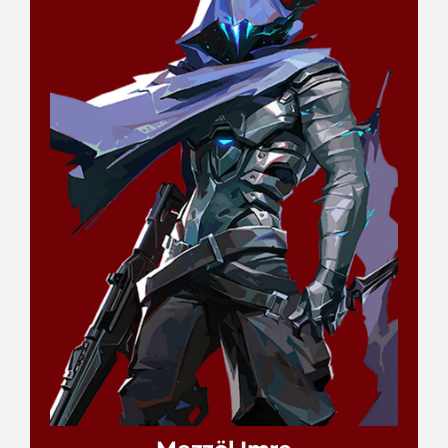
@Kamiyadah#SZESE
Játékos
RÉSZLETEK