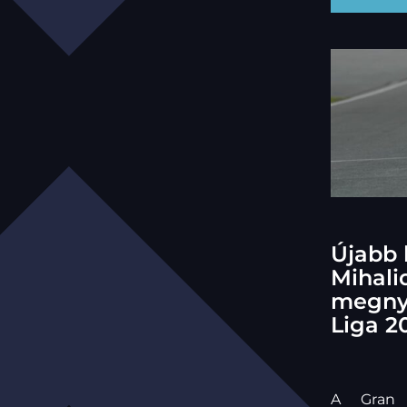
Újabb 
Mihali
megny
Liga 2
A Gran 