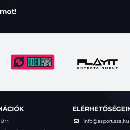
rmot!
MÁCIÓK
ELÉRHETŐSÉGEI
ZUM
info@esport.sze.hu