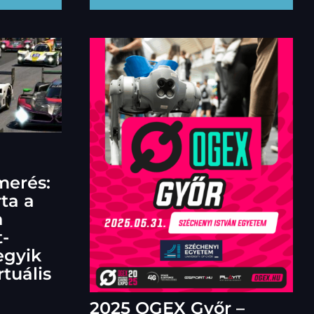
merés:
rta a
n
-
egyik
tuális
2025 OGEX Győr –