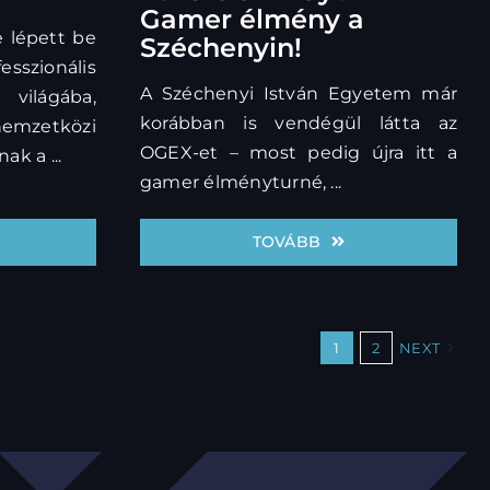
Gamer élmény a
 lépett be
Széchenyin!
onális
A Széchenyi István Egyetem már
 világába,
korábban is vendégül látta az
emzetközi
OGEX-et – most pedig újra itt a
k a ...
gamer élményturné, ...
TOVÁBB
1
2
NEXT