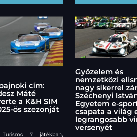
Győzelem és
nemzetközi elis
bajnoki cím:
nagy sikerrel zá
desz Máté
Széchenyi Istvá
erte a K&H SIM
Egyetem e-sport
025-ös szezonját
csapata a világ 
legrangosabb vir
versenyét
Turismo 7 játékban,