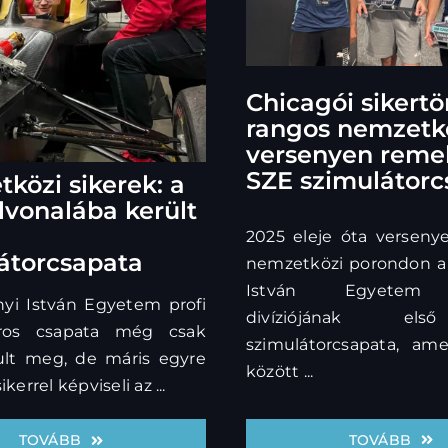
Chicagói sikertö
rangos nemzetk
versenyen remek
SZE szimulátorc
közi sikerek: a
élvonalába került
2025 eleje óta verseny
átorcsapata
nemzetközi porondon a
István Egyetem e
yi István Egyetem profi
divíziójának els
oros csapata még csak
szimulátorcsapata, am
ult meg, de máris egyre
között ...
errel képviseli az ...
TOVÁBB
TOVÁBB