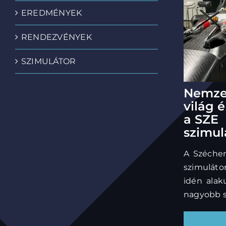
EREDMÉNYEK
RENDEZVÉNYEK
SZIMULÁTOR
Nemzet
világ 
a SZE
szimul
A Széchen
szimulát
idén alak
nagyobb sik