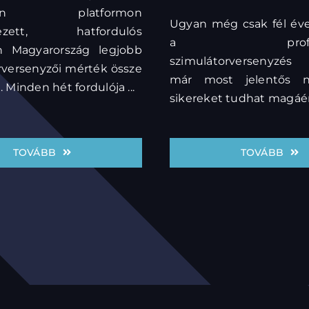
ation platformon
Ugyan még csak fél éve
ezett, hatfordulós
a professzi
n Magyarország legjobb
szimulátorversenyzés
rversenyzői mérték össze
már most jelentős n
 Minden hét fordulója ...
sikereket tudhat magáéna
TOVÁBB
TOVÁBB