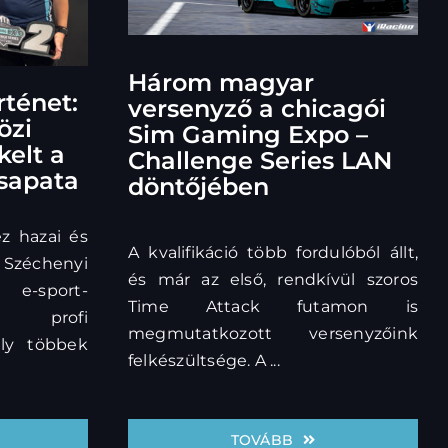
Három magyar
rténet:
versenyző a chicagói
özi
Sim Gaming Expo –
elt a
Challenge Series LAN
sapata
döntőjében
ez hazai és
A kvalifikáció több fordulóból állt,
 Széchenyi
és már az első, rendkívül szoros
-sport-
Time Attack futamon is
ő profi
megmutatkozott versenyzőink
ely többek
felkészültsége. A ...
TOVÁBB