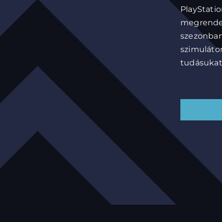
PlaySt
megrend
szezonba
szimuláto
tudásukat.