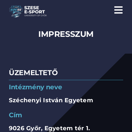
Skip
to
Tog
content
Nav
Csapatok
IMPRESSZUM
Közösség
Galéria
ÜZEMELTETŐ
Események
Intézmény neve
Kapcsolat
Széchenyi István Egyetem
Teremfoglaltság
Cím
9026 Győr, Egyetem tér 1.