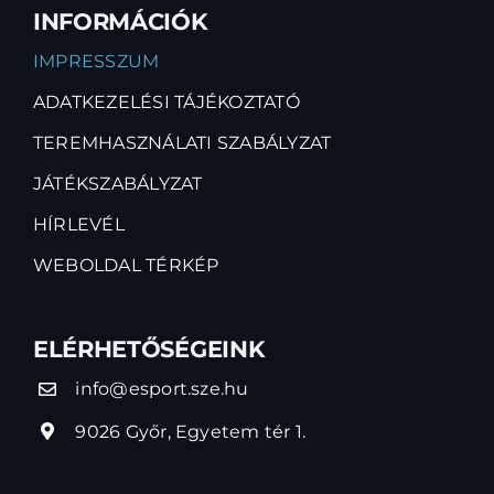
INFORMÁCIÓK
IMPRESSZUM
ADATKEZELÉSI TÁJÉKOZTATÓ
TEREMHASZNÁLATI SZABÁLYZAT
JÁTÉKSZABÁLYZAT
HÍRLEVÉL
WEBOLDAL TÉRKÉP
ELÉRHETŐSÉGEINK
info@esport.sze.hu
9026 Győr, Egyetem tér 1.